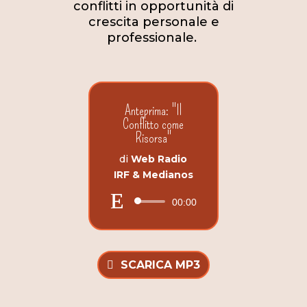
conflitti in opportunità di
crescita personale e
professionale.
Anteprima: "Il
Conflitto come
Risorsa"
di
Web Radio
IRF & Medianos
Audio
00:00
Player
SCARICA MP3