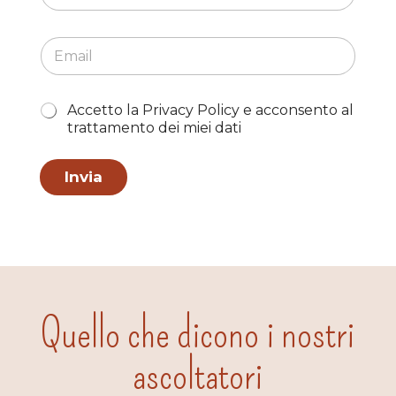
a
m
i
e
l
E
*
m
m
u
a
l
i
t
S
Accetto la Privacy Policy e acconsento al
l
i
c
trattamento dei miei dati
*
p
e
l
l
a
t
Invia
S
a
c
m
e
u
l
l
t
t
a
i
p
l
Quello che dicono i nostri
a
*
ascoltatori